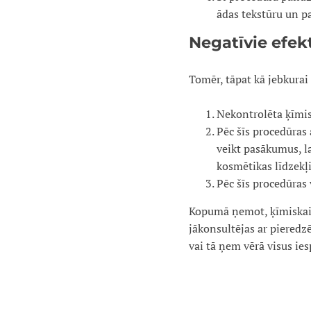
ādas tekstūru un p
Negatīvie efek
Tomēr, tāpat kā jebkurai 
Nekontrolēta ķīmis
Pēc šīs procedūras 
veikt pasākumus, la
kosmētikas līdzekļ
Pēc šīs procedūras
Kopumā ņemot, ķīmiskais 
jākonsultējas ar pieredzē
vai tā ņem vērā visus ie