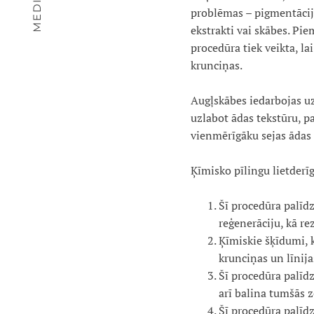
problēmas – pigmentācija
ekstrakti vai skābes. Pie
procedūra tiek veikta, l
krunciņas.
Augļskābes iedarbojas u
uzlabot ādas tekstūru, p
vienmērīgāku sejas ādas
Ķīmisko pīlingu lietderī
Šī procedūra palīd
reģenerāciju, kā re
Ķīmiskie šķīdumi, k
krunciņas un līni
Šī procedūra palīd
arī balina tumšās z
Šī procedūra palīd