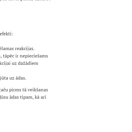
efekti:
ēlamas reakcijas.
m, tāpēc ir nepieciešams
akcijai uz dažādiem
jūta uz ādas.
taču pirms tā veikšanas
Jūsu ādas tipam, kā arī