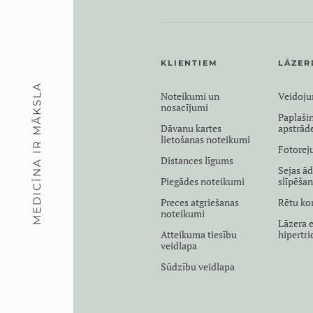
KLIENTIEM
LĀZER
MEDICĪNA IR MĀKSLA
Noteikumi un
Veidoj
nosacījumi
Paplaši
Dāvanu kartes
apstrād
lietošanas noteikumi
Fotorej
Distances līgums
Sejas ād
Piegādes noteikumi
slīpēša
Preces atgriešanas
Rētu ko
noteikumi
Lāzera e
Atteikuma tiesību
hipertr
veidlapa
Sūdzību veidlapa