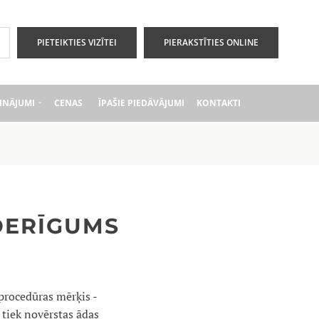
PIETEIKTIES VIZĪTEI
PIERAKSTĪTIES ONLINE
INĀJUMI
CENAS
ĪPAŠIE PIEDĀVĀJUMI
KONTAKTI
TDERĪGUMS
 procedūras mērķis -
 tiek novērstas ādas