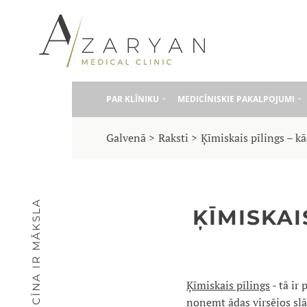
PAR KLĪNIKU
MEDICĪNISKIE PAKALPOJUMI
Galvenā
Raksti
Ķīmiskais pīlings – k
MEDICĪNA IR MĀKSLA
ĶĪMISKAI
Ķīmiskais pīlings
- tā ir
noņemt ādas virsējos slāņ