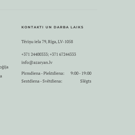
KONTAKTI UN DARBA LAIKS
Tēriņu iela 79, Rīga, LV-1058
+371 24400333
+371 67244333
;
info@azaryan.lv
oģija
Pirmdiena - Piektdiena:
9:00 - 19:00
ja
Sestdiena - Svētdiena:
Slēgts
a