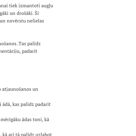
nai tiek izmantoti augļu
gāki un drošāki. Šī
un novērstu nelielas
nošanos. Tas palīdz
entāciju, padarīt
ko atjaunošanos un
i ādā, kas palīdz padarīt
nmērīgāku ādas toni, kā
kā arī tā palīdz uzlabot