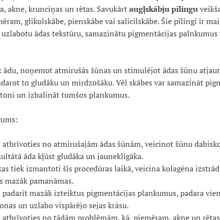
, akne, krunciņas un rētas. Savukārt
augļskābju pīlingu
veikša
mēram, glikolskābe, pienskābe vai salicilskābe. Šie pīlingi ir mai
ai uzlabotu ādas tekstūru, samazinātu pigmentācijas palnkumus 
z ādu, noņemot atmirušās šūnas un stimulējot ādas šūnu atjau
adarot to gludāku un mirdzošāku. Vēl skābes var samazināt pigm
 toni un izbalināt tumšos plankumus.
gums:
z atbrīvoties no atmirušajām ādas šūnām, veicinot šūnu dabis
zultātā āda kļūst gludāka un jauneklīgāka.
as tiek izmantoti šīs procedūras laikā, veicina kolagēna izstrād
jas mazāk pamanāmas.
z padarīt mazāk izteiktus pigmentācijas plankumus, padara vie
onas un uzlabo vispārējo sejas krāsu.
z atbrīvoties no tādām problēmām, kā, piemēram, akne un rētas, 