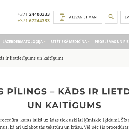
+371
24400333
LV
ATZVANIET MAN
+371
67244333
LĀZERDERMATOLOĢIJA
ESTĒTISKĀ MEDICĪNA
PROBLĒMAS UN RIS
āds ir lietderīgums un kaitīgums
S PĪLINGS – KĀDS IR LIE
UN KAITĪGUMS
 procedūra, kuras laikā uz ādas tiek uzklāti ķīmiskie šķīdumi. Šīs
us, kā arī uzlabot tās tekstūru un krāsu. Vēl pēc šīs procedūras