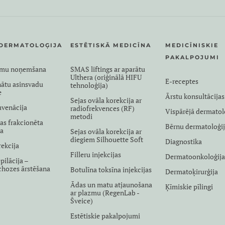
DERMATOLOĢIJA
ESTĒTISKĀ MEDICĪNA
MEDICĪNISKIE
PAKALPOJUMI
umu noņemšana
SMAS liftings ar aparātu
Ulthera (oriģinālā HIFU
E-receptes
nātu asinsvadu
tehnoloģija)
e
Ārstu konsultācijas
Sejas ovāla korekcija ar
uvenācija
radiofrekvences (RF)
Vispārējā dermatol
metodi
as frakcionēta
Bērnu dermatoloģi
na
Sejas ovāla korekcija ar
diegiem Silhouette Soft
Diagnostika
rekcija
Filleru injekcijas
Dermatoonkoloģij
pilācija –
ichozes ārstēšana
Botulīna toksīna injekcijas
Dermatoķirurģija
Ādas un matu atjaunošana
Ķīmiskie pīlingi
ar plazmu (RegenLab -
Šveice)
Estētiskie pakalpojumi