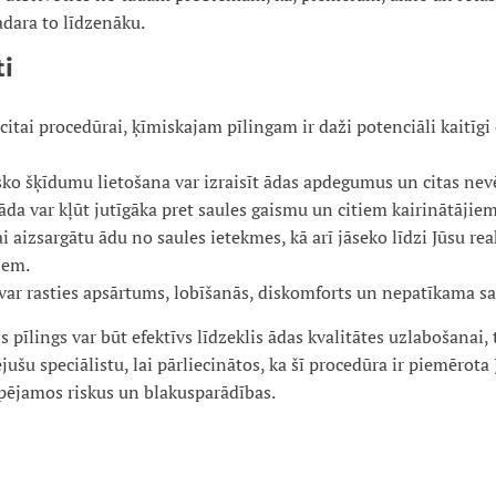
adara to līdzenāku.
ti
citai procedūrai, ķīmiskajam pīlingam ir daži potenciāli kaitīgi 
ko šķīdumu lietošana var izraisīt ādas apdegumus un citas nev
āda var kļūt jutīgāka pret saules gaismu un citiem kairinātājie
i aizsargātu ādu no saules ietekmes, kā arī jāseko līdzi Jūsu re
iem.
 var rasties apsārtums, lobīšanās, diskomforts un nepatīkama sa
pīlings var būt efektīvs līdzeklis ādas kvalitātes uzlabošanai, 
jušu speciālistu, lai pārliecinātos, ka šī procedūra ir piemērota 
spējamos riskus un blakusparādības.