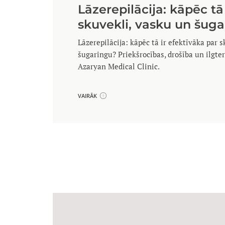
Lāzerepilācija: kāpēc tā
skuvekli, vasku un šug
Lāzerepilācija: kāpēc tā ir efektīvāka par 
šugaringu? Priekšrocības, drošība un ilgte
Azaryan Medical Clinic.
VAIRĀK