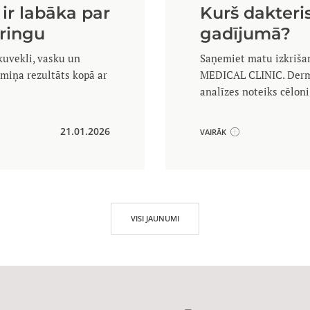
 ir labāka par
Kurš dakteri
aringu
gadījumā?
skuvekli, vasku un
Saņemiet matu izkriša
rmiņa rezultāts kopā ar
MEDICAL CLINIC. Derma
analīzes noteiks cēlon
21.01.2026
VAIRĀK
VISI JAUNUMI