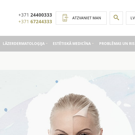
+371
24400333
LV
ATZVANIET MAN
+371
67244333
LĀZERDERMATOLOĢIJA
ESTĒTISKĀ MEDICĪNA
PROBLĒMAS UN RIS