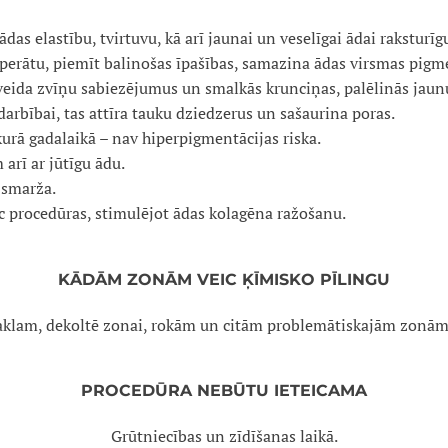
ādas elastību, tvirtuvu, kā arī jaunai un veselīgai ādai raksturīg
perātu, piemīt balinošas īpašības, samazina ādas virsmas pigm
veida zvīņu sabiezējumus un smalkās krunciņas, palēlinās jaun
darbībai, tas attīra tauku dziedzerus un sašaurina poras.
bkurā gadalaikā – nav hiperpigmentācijas riska.
arī ar jūtīgu ādu.
 smarža.
ēc procedūras, stimulējot ādas kolagēna ražošanu.
KĀDĀM ZONĀM VEIC ĶĪMISKO PĪLINGU
kaklam, dekoltē zonai, rokām un citām problemātiskajām zonā
PROCEDŪRA NEBŪTU IETEICAMA
Grūtniecības un zīdīšanas laikā.