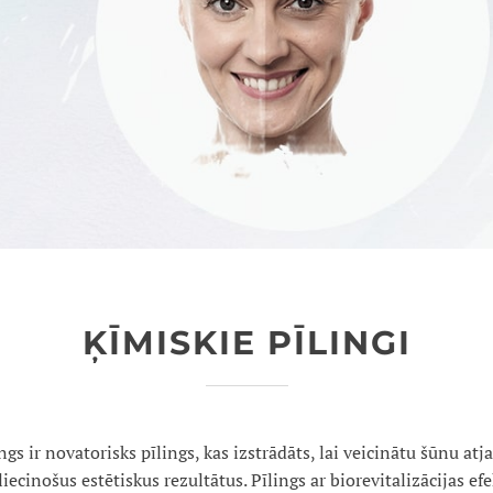
ĶĪMISKIE PĪLINGI
gs ir novatorisks pīlings, kas izstrādāts, lai veicinātu šūnu at
liecinošus estētiskus rezultātus. Pīlings ar biorevitalizācijas efe