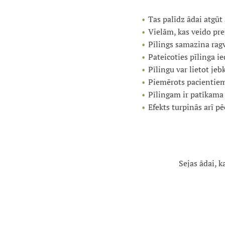
Tas palīdz ādai atgūt 
Vielām, kas veido pre
Pīlings samazina rag
Pateicoties pīlinga ie
Pīlingu var lietot je
Piemērots pacientiem 
Pīlingam ir patīkama
Efekts turpinās arī p
Sejas ādai, 