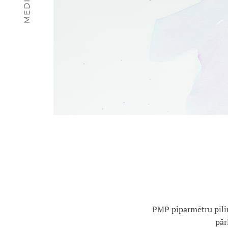
PMP piparmētru pīlin
pār