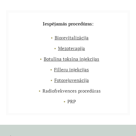
Iespējamās procedūras:
Biorevitalizācija
Mezoterapija
Botulīna toksīna injekcijas
Filleru injekcijas
Fotorejuvenācija
Radiofrekvences procedūras
PRP