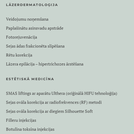
LĀZERDERMATOLOĢIJA
Veidojumu noņemšana
Paplašinātu asinsvadu apstrāde
Fotorejuvenācija
Sejas ādas frakcionēta slīpēšana
Rētu korekcija
Lāzera epilācija – hipertrichozes ārstēšana
ESTĒTISKĀ MEDICĪNA
SMAS liftings ar aparātu Ulthera (oriģinālā HIFU tehnoloģija)
Sejas ovāla korekcija ar radiofrekvences (RF) metodi
Sejas ovāla korekcija ar diegiem Silhouette Soft
Filleru injekcijas
Botulīna toksīna injekcijas