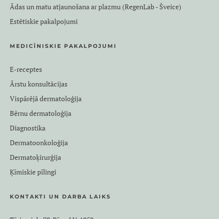
Ādas un matu atjaunošana ar plazmu (RegenLab - Šveice)
Estētiskie pakalpojumi
MEDICĪNISKIE PAKALPOJUMI
E-receptes
Ārstu konsultācijas
Vispārējā dermatoloģija
Bērnu dermatoloģija
Diagnostika
Dermatoonkoloģija
Dermatoķirurģija
Ķīmiskie pīlingi
KONTAKTI UN DARBA LAIKS