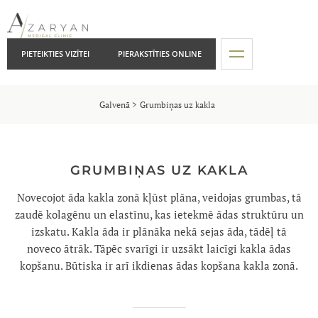
PIETEIKTIES VIZĪTEI
PIERAKSTĪTIES ONLINE
Galvenā
Grumbiņas uz kakla
GRUMBIŅAS UZ KAKLA
Novecojot āda kakla zonā kļūst plāna, veidojas grumbas, tā
zaudē kolagēnu un elastīnu, kas ietekmē ādas struktūru un
izskatu. Kakla āda ir plānāka nekā sejas āda, tādēļ tā
noveco ātrāk. Tāpēc svarīgi ir uzsākt laicīgi kakla ādas
kopšanu. Būtiska ir arī ikdienas ādas kopšana kakla zonā.