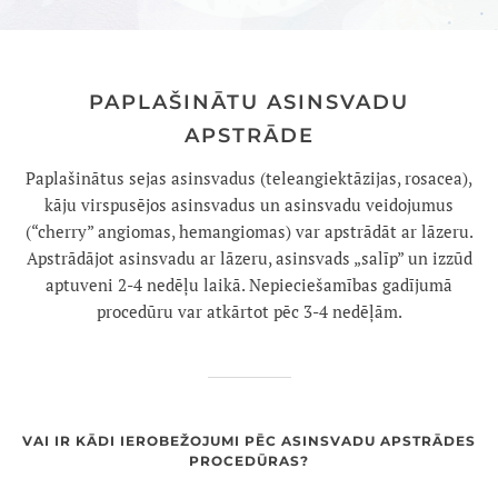
PAPLAŠINĀTU ASINSVADU
APSTRĀDE
Paplašinātus sejas asinsvadus (teleangiektāzijas, rosacea),
kāju virspusējos asinsvadus un asinsvadu veidojumus
(“cherry” angiomas, hemangiomas) var apstrādāt ar lāzeru.
Apstrādājot asinsvadu ar lāzeru, asinsvads „salīp” un izzūd
aptuveni 2-4 nedēļu laikā. Nepieciešamības gadījumā
procedūru var atkārtot pēc 3-4 nedēļām.
VAI IR KĀDI IEROBEŽOJUMI PĒC ASINSVADU APSTRĀDES
PROCEDŪRAS?