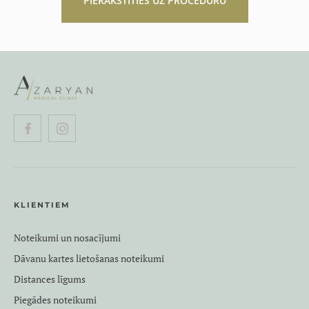
PIERAKSTĪTIES UZ PROCEDŪRU
KLIENTIEM
Noteikumi un nosacījumi
Dāvanu kartes lietošanas noteikumi
Distances līgums
Piegādes noteikumi