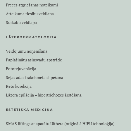
Preces atgriešanas noteikumi
Atteikuma tiesību veidlapa
Sūdzību veidlapa
LĀZERDERMATOLOĢIJA
Veidojumu noņemšana
Paplašinātu asinsvadu apstrāde
Fotorejuvenācija
Sejas ādas frakcionēta slīpēšana
Rētu korekcija
Lāzera epilācija – hipertrichozes ārstēšana
ESTĒTISKĀ MEDICĪNA
SMAS liftings ar aparātu Ulthera (oriģinālā HIFU tehnoloģija)