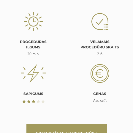
PROCEDŪRAS
VĒLAMAIS
ILGUMS
PROCEDŪRU SKAITS
20 min.
2-6
SĀPĪGUMS
CENAS
Apskatīt