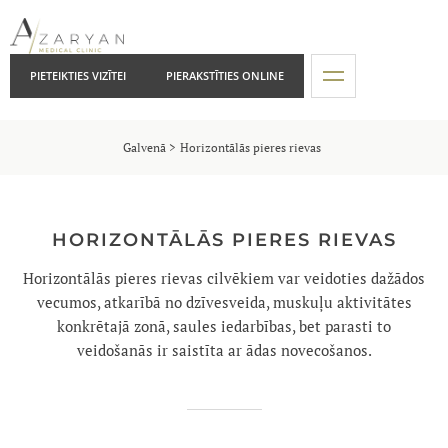
PIETEIKTIES VIZĪTEI
PIERAKSTĪTIES ONLINE
Galvenā
Horizontālās pieres rievas
HORIZONTĀLĀS PIERES RIEVAS
Horizontālās pieres rievas cilvēkiem var veidoties dažādos
vecumos, atkarībā no dzīvesveida, muskuļu aktivitātes
konkrētajā zonā, saules iedarbības, bet parasti to
veidošanās ir saistīta ar ādas novecošanos.