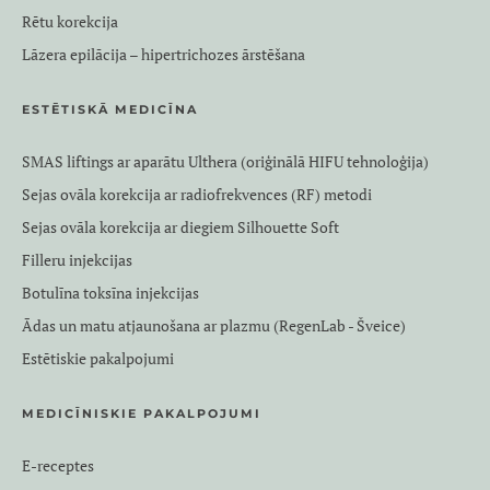
Rētu korekcija
Lāzera epilācija – hipertrichozes ārstēšana
ESTĒTISKĀ MEDICĪNA
SMAS liftings ar aparātu Ulthera (oriģinālā HIFU tehnoloģija)
Sejas ovāla korekcija ar radiofrekvences (RF) metodi
Sejas ovāla korekcija ar diegiem Silhouette Soft
Filleru injekcijas
Botulīna toksīna injekcijas
Ādas un matu atjaunošana ar plazmu (RegenLab - Šveice)
Estētiskie pakalpojumi
MEDICĪNISKIE PAKALPOJUMI
E-receptes