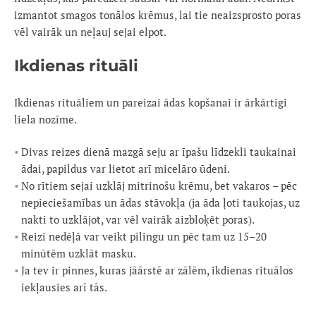
izmantot smagos tonālos krēmus, lai tie neaizsprosto poras
vēl vairāk un neļauj sejai elpot.
Ikdienas rituāli
Ikdienas rituāliem un pareizai ādas kopšanai ir ārkārtīgi
liela nozīme.
Divas reizes dienā mazgā seju ar īpašu līdzekli taukainai
ādai, papildus var lietot arī micelāro ūdeni.
No rītiem sejai uzklāj mitrinošu krēmu, bet vakaros – pēc
nepieciešamības un ādas stāvokļa (ja āda ļoti taukojas, uz
nakti to uzklājot, var vēl vairāk aizbloķēt poras).
Reizi nedēļā var veikt pīlingu un pēc tam uz 15–20
minūtēm uzklāt masku.
Ja tev ir pinnes, kuras jāārstē ar zālēm, ikdienas rituālos
iekļausies arī tās.