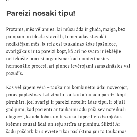
Pareizi nosaki tipu!
Protams, mēs vēlamies, lai mūsu āda ir gluda, maiga, bez
pumpām un ideālā stāvoklī, tomēr ādas stāvokli
nediktējam mēs. Ja reiz esi taukainas ādas īpašniece,
svarīgākais ir to pareizi kopt, kā arī no svara ir iekšējie
notiekošie procesi organismā: kad nomierināsies
hormonālie procesi, arī pinnes ievērojami samazināsies vai
pazudīs.
Kas vēl jāņem vērā – taukainai kombinētai ādai novecojot,
poras paplašinās. Lai zinātu, kā taukainu ādu pareizi kopt,
pirmkārt, ļoti svarīgi ir pareizi noteikt ādas tipu. Ir bijuši
gadījumi, kad pacienti ar taukainu ādu paši sev noteikuši
diagnozi, ka āda lobās un ir sausa, tāpēc lieto barojošus
krēmus sausai ādai un seju attīra ar pieniņu. Slikti! Ar
šādu pašdarbību sieviete tikai pasliktina jau tā taukainās