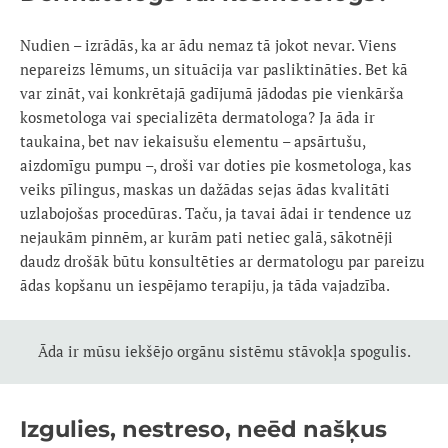
Nudien – izrādās, ka ar ādu nemaz tā jokot nevar. Viens
nepareizs lēmums, un situācija var pasliktināties. Bet kā
var zināt, vai konkrētajā gadījumā jādodas pie vienkārša
kosmetologa vai specializēta dermatologa? Ja āda ir
taukaina, bet nav iekaisušu elementu – apsārtušu,
aizdomīgu pumpu –, droši var doties pie kosmetologa, kas
veiks pīlingus, maskas un dažādas sejas ādas kvalitāti
uzlabojošas procedūras. Taču, ja tavai ādai ir tendence uz
nejaukām pinnēm, ar kurām pati netiec galā, sākotnēji
daudz drošāk būtu konsultēties ar dermatologu par pareizu
ādas kopšanu un iespējamo terapiju, ja tāda vajadzība.
Āda ir mūsu iekšējo orgānu sistēmu stāvokļa spogulis.
Izgulies, nestreso, neēd našķus