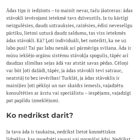
Ādas tips ir iedzimts – to mainīt nevar, taču jāatceras: ādas
stāvokli ievērojami ietekmē tavs dzīvesstils. Ja tu kārtīgi
neizgulēsies, daudz uztrauksies, raizēsies, ēdīsi neveselīgu
pārtiku, lietosi uzturā daudz saldumu, tas viss ietekmēs
ādas stāvokli. Kā? Ļoti individuāli, bet noteikti, ka ne uz
labo pusi! Tai par labu nenāk arī pārmērīga svīšana. Āda ir
mūsu iekšējo orgānu sistēmu stāvokļa spogulis, tāpēc arī
daudzas slimības sejas ādā var atstāt savas pēdas. Cēloņi
var būt ļoti dažādi, tāpēc, ja ādas stāvokli tevi satrauc,
neatstāj to bez ievērības! Turklāt, ja ādas stāvoklis ir
mainījies ļoti pēkšņi un nav skaidrs iemesls, vajadzētu
konsultēties ar ārstu vai speciālistu – iespējams, vajadzīgi
pat papildu izmeklējumi.
Ko nedrikst darit?
Ja tava āda ir taukaina, nedrīkst lietot kosmētiskos
līdzekļus, kas paredzēti sausai vai normālai ādai. Nedrīkst