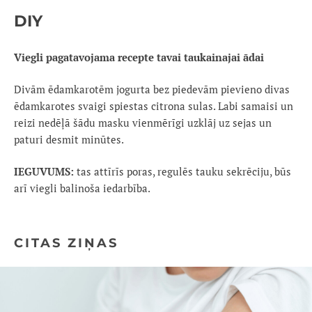
DIY
Viegli pagatavojama recepte tavai taukainajai ādai
Divām ēdamkarotēm jogurta bez piedevām pievieno divas
ēdamkarotes svaigi spiestas citrona sulas. Labi samaisi un
reizi nedēļā šādu masku vienmērīgi uzklāj uz sejas un
paturi desmit minūtes.
IEGUVUMS:
tas attīrīs poras, regulēs tauku sekrēciju, būs
arī viegli balinoša iedarbība.
CITAS ZIŅAS