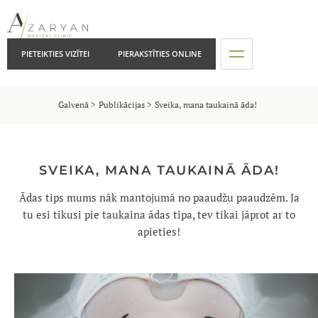
PIETEIKTIES VIZĪTEI
PIERAKSTĪTIES ONLINE
Galvenā
Publikācijas
Sveika, mana taukainā āda!
SVEIKA, MANA TAUKAINĀ ĀDA!
Ādas tips mums nāk mantojumā no paaudžu paaudzēm. Ja
tu esi tikusi pie taukaina ādas tipa, tev tikai jāprot ar to
apieties!