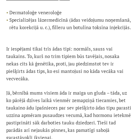
Dermatoloģe veneroloģe
Specializējas lāzermedicīnā (ādas veidojumu noņemšanā,
rētu korekcijā u. c.), filleru un botulīna toksīna injekcijās.
Ir iespējami tikai trīs ādas tipi: normāls, sauss vai
taukains. To, kurš no trim tipiem būs tavējais, nosaka
nekas cits kā ģenētika, proti, jau piedzimstot tev ir
piešķirts ādas tips, ko esi mantojusi no kāda vecāka vai
vecvecāka.
Jā, bērnībā mums visiem āda ir maiga un gluda – tāda, uz
ko pārējā dzīves laikā vienmēr zemapziņā tiecamies, bet
taukaino ādu īpašnieces par sev piešķirto ādas tipu parasti
uzzina apmēram pusaudzes vecumā, kad hormonu ietekmē
pastiprināti sāk darboties tauku dziedzeri. Tieši tad
parādās arī nejaukās pinnes, kas pamatīgi sabojā
garastāvokli ikvienai.