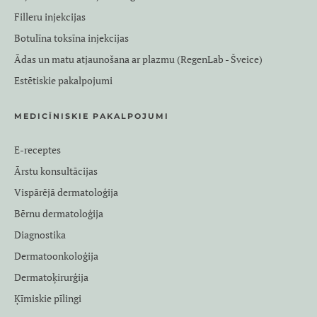
Filleru injekcijas
Botulīna toksīna injekcijas
Ādas un matu atjaunošana ar plazmu (RegenLab - Šveice)
Estētiskie pakalpojumi
MEDICĪNISKIE PAKALPOJUMI
E-receptes
Ārstu konsultācijas
Vispārējā dermatoloģija
Bērnu dermatoloģija
Diagnostika
Dermatoonkoloģija
Dermatoķirurģija
Ķīmiskie pīlingi