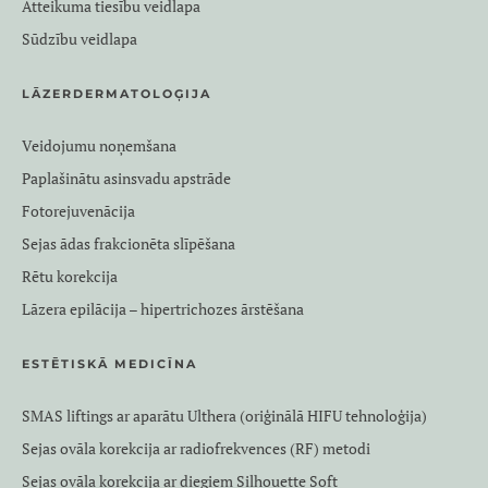
Atteikuma tiesību veidlapa
Sūdzību veidlapa
LĀZERDERMATOLOĢIJA
Veidojumu noņemšana
Paplašinātu asinsvadu apstrāde
Fotorejuvenācija
Sejas ādas frakcionēta slīpēšana
Rētu korekcija
Lāzera epilācija – hipertrichozes ārstēšana
ESTĒTISKĀ MEDICĪNA
SMAS liftings ar aparātu Ulthera (oriģinālā HIFU tehnoloģija)
Sejas ovāla korekcija ar radiofrekvences (RF) metodi
Sejas ovāla korekcija ar diegiem Silhouette Soft