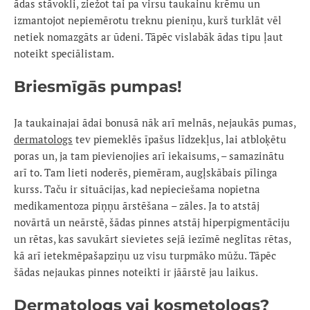
ādas stāvokli, ziežot tai pa virsu taukainu krēmu un
izmantojot nepiemērotu treknu pieniņu, kurš turklāt vēl
netiek nomazgāts ar ūdeni. Tāpēc vislabāk ādas tipu ļaut
noteikt speciālistam.
Briesmīgās pumpas!
Ja taukainajai ādai bonusā nāk arī melnās, nejaukās pumas,
dermatologs
tev piemeklēs īpašus līdzekļus, lai atbloķētu
poras un, ja tam pievienojies arī iekaisums, – samazinātu
arī to. Tam lieti noderēs, piemēram, augļskābais pīlinga
kurss. Taču ir situācijas, kad nepieciešama nopietna
medikamentoza piņņu ārstēšana – zāles. Ja to atstāj
novārtā un neārstē, šādas pinnes atstāj hiperpigmentāciju
un rētas, kas savukārt sievietes sejā iezīmē neglītas rētas,
kā arī ietekmēpašapziņu uz visu turpmāko mūžu. Tāpēc
šādas nejaukas pinnes noteikti ir jāārstē jau laikus.
Dermatologs vai kosmetologs?