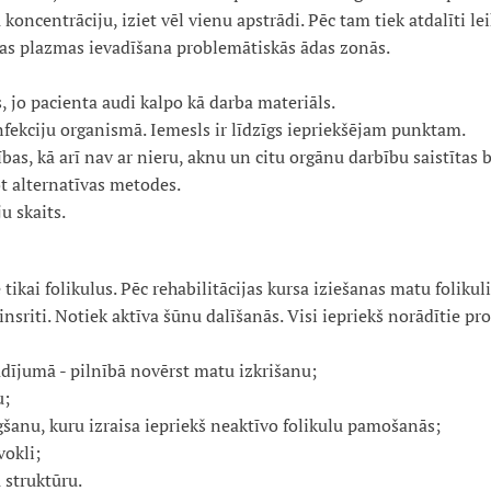
oncentrāciju, iziet vēl vienu apstrādi. Pēc tam tiek atdalīti leik
tas plazmas ievadīšana problemātiskās ādas zonās.
s, jo pacienta audi kalpo kā darba materiāls.
fekciju organismā. Iemesls ir līdzīgs iepriekšējam punktam.
bas, kā arī nav ar nieru, aknu un citu orgānu darbību saistītas 
t alternatīvas metodes.
u skaits.
tikai folikulus. Pēc rehabilitācijas kursa iziešanas matu foliku
sriti. Notiek aktīva šūnu dalīšanās. Visi iepriekš norādītie pro
adījumā - pilnībā novērst matu izkrišanu;
u;
šanu, kuru izraisa iepriekš neaktīvo folikulu pamošanās;
vokli;
 struktūru.