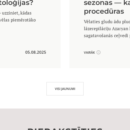
toloģijas?
sezonas — ka
procedūras
 uzziniet, kādas
zvēlas piemērotāko
Vēlaties gludu ādu plu
lāzerepilāciju Azaryan 
sagatavošanās ceļvedi 
05.08.2025
VAIRĀK
VISI JAUNUMI