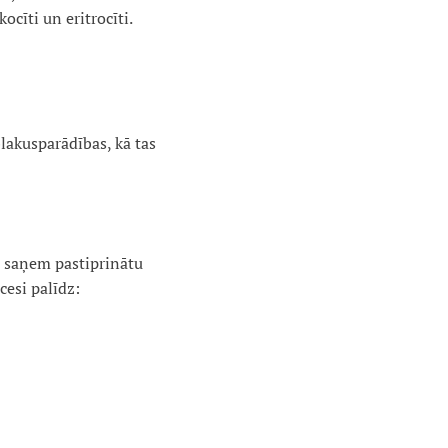
ocīti un eritrocīti.
blakusparādības, kā tas
li saņem pastiprinātu
cesi palīdz: