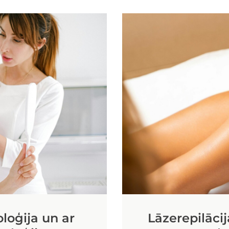
loģija un ar
Lāzerepilāci