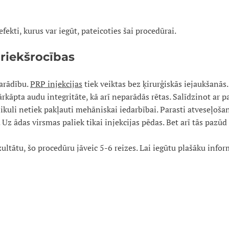
efekti, kurus var iegūt, pateicoties šai procedūrai.
priekšrocības
arādību.
PRP injekcijas
tiek veiktas bez ķirurģiskās iejaukšanās
rkāpta audu integritāte, kā arī neparādās rētas. Salīdzinot ar 
likuli netiek pakļauti mehāniskai iedarbībai. Parasti atveseļoš
Uz ādas virsmas paliek tikai injekcijas pēdas. Bet arī tās pazū
ltātu, šo procedūru jāveic 5-6 reizes. Lai iegūtu plašāku infor