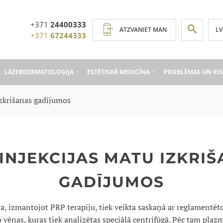
+371
24400333
LV
ATZVANIET MAN
+371
67244333
LĀZERDERMATOLOĢIJA
ESTĒTISKĀ MEDICĪNA
PROBLĒMAS UN RIS
izkrišanas gadījumos
INJEKCIJAS MATU IZKRI
GADĪJUMOS
a, izmantojot PRP terapiju, tiek veikta saskaņā ar reglamentēt
 vēnas, kuras tiek analizētas speciālā centrifūgā. Pēc tam plazm