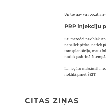
Un tie nav visi pozitīvie 
PRP injekciju 
Šai metodei nav blakusp
nepaliek pēdas, netiek pā
transplantāciju, matu fo
notiek paātrinātā tempā. 
Lai iegūtu maksimālu rezu
noklikšķiniet
ŠEIT
.
CITAS ZIŅAS