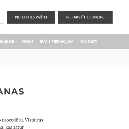
PIETEIKTIES VIZĪTEI
PIERAKSTĪTIES ONLINE
INĀJUMI
CENAS
ĪPAŠIE PIEDĀVĀJUMI
KONTAKTI
ŠANAS
o procedūru. Vispirms
a, kas satur