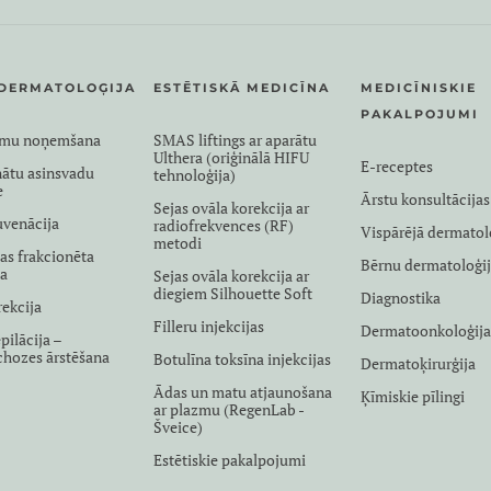
DERMATOLOĢIJA
ESTĒTISKĀ MEDICĪNA
MEDICĪNISKIE
PAKALPOJUMI
umu noņemšana
SMAS liftings ar aparātu
Ulthera (oriģinālā HIFU
E-receptes
nātu asinsvadu
tehnoloģija)
e
Ārstu konsultācijas
Sejas ovāla korekcija ar
uvenācija
radiofrekvences (RF)
Vispārējā dermatol
metodi
as frakcionēta
Bērnu dermatoloģi
na
Sejas ovāla korekcija ar
diegiem Silhouette Soft
Diagnostika
rekcija
Filleru injekcijas
Dermatoonkoloģij
pilācija –
ichozes ārstēšana
Botulīna toksīna injekcijas
Dermatoķirurģija
Ādas un matu atjaunošana
Ķīmiskie pīlingi
ar plazmu (RegenLab -
Šveice)
Estētiskie pakalpojumi