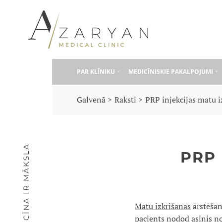
PAR KLĪNIKU
MEDICĪNISKIE PAKALPOJUMI
Galvenā
Raksti
PRP injekcijas matu 
MEDICĪNA IR MĀKSLA
PRP 
Matu izkrišanas
ārstēšan
pacients nodod asinis no