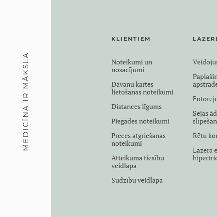
KLIENTIEM
LĀZER
MEDICĪNA IR MĀKSLA
Noteikumi un
Veidoj
nosacījumi
Paplaši
Dāvanu kartes
apstrād
lietošanas noteikumi
Fotorej
Distances līgums
Sejas ād
Piegādes noteikumi
slīpēša
Preces atgriešanas
Rētu ko
noteikumi
Lāzera e
Atteikuma tiesību
hipertr
veidlapa
Sūdzību veidlapa