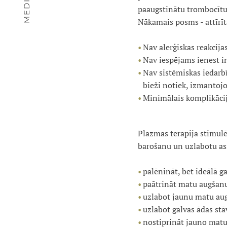
paaugstinātu trombocītu k
Nākamais posms - attīrī
Nav alerģiskas reakcija
Nav iespējams ienest in
Nav sistēmiskas iedarbī
bieži notiek, izmantojo
Minimālais komplikācij
Plazmas terapija stimulē 
barošanu un uzlabotu asin
palēnināt, bet ideālā g
paātrināt matu augšan
uzlabot jaunu matu aug
uzlabot galvas ādas stā
nostiprināt jauno matu