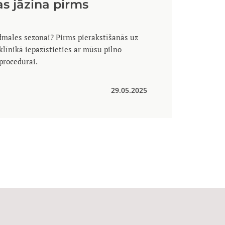
s jāzina pirms
dmales sezonai? Pirms pierakstīšanās uz
klīnikā iepazīstieties ar mūsu pilno
procedūrai.
29.05.2025