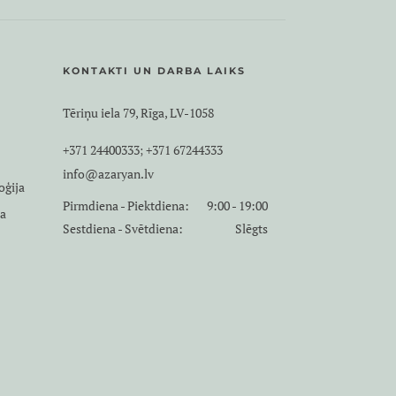
KONTAKTI UN DARBA LAIKS
Tēriņu iela 79, Rīga, LV-1058
+371 24400333
+371 67244333
;
info@azaryan.lv
oģija
Pirmdiena - Piektdiena:
9:00 - 19:00
ja
Sestdiena - Svētdiena:
Slēgts
a