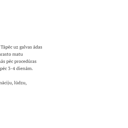
. Tāpēc uz galvas ādas
parasto matu
anās pēc procedūras
d pēc 3-4 dienām.
māciju, lūdzu,