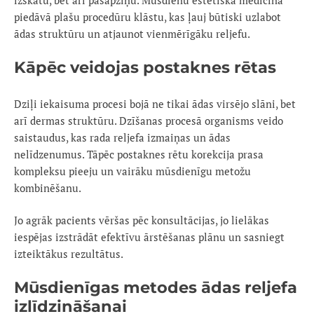
izskatu, bet arī pašapziņu. Mūsdienu estētiskā medicīna
piedāvā plašu procedūru klāstu, kas ļauj būtiski uzlabot
ādas struktūru un atjaunot vienmērīgāku reljefu.
Kāpēc veidojas postaknes rētas
Dziļi iekaisuma procesi bojā ne tikai ādas virsējo slāni, bet
arī dermas struktūru. Dzīšanas procesā organisms veido
saistaudus, kas rada reljefa izmaiņas un ādas
nelīdzenumus. Tāpēc postaknes rētu korekcija prasa
kompleksu pieeju un vairāku mūsdienīgu metožu
kombinēšanu.
Jo agrāk pacients vēršas pēc konsultācijas, jo lielākas
iespējas izstrādāt efektīvu ārstēšanas plānu un sasniegt
izteiktākus rezultātus.
Mūsdienīgas metodes ādas reljefa
izlīdzināšanai