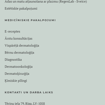
Ādas un matu atjaunošana ar plazmu (RegenLab - Šveice)
Estētiskie pakalpojumi
MEDICĪNISKIE PAKALPOJUMI
E-receptes
Ārstu konsultācijas
Vispārējā dermatoloģija
Bērnu dermatoloģija
Diagnostika
Dermatoonkoloģija
Dermatoķirurģija
Ķīmiskie pīlingi
KONTAKTI UN DARBA LAIKS
Tēriņu iela 79, Rīga, LV-1058