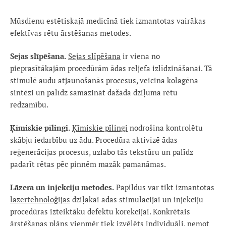
Mūsdienu estētiskajā medicīnā tiek izmantotas vairākas
efektīvas rētu ārstēšanas metodes.
Sejas slīpēšana.
Sejas slīpēšana
ir viena no
pieprasītākajām procedūrām ādas reljefa izlīdzināšanai. Tā
stimulē audu atjaunošanās procesus, veicina kolagēna
sintēzi un palīdz samazināt dažāda dziļuma rētu
redzamību.
Ķīmiskie pīlingi.
Ķīmiskie pīlingi
nodrošina kontrolētu
skābju iedarbību uz ādu. Procedūra aktivizē ādas
reģenerācijas procesus, uzlabo tās tekstūru un palīdz
padarīt rētas pēc pinnēm mazāk pamanāmas.
Lāzera un injekciju metodes.
Papildus var tikt izmantotas
lāzertehnoloģijas
dziļākai ādas stimulācijai un injekciju
procedūras izteiktāku defektu korekcijai. Konkrētais
ārstēšanas plāns vienmēr tiek izvēlēts individuāli, ņemot