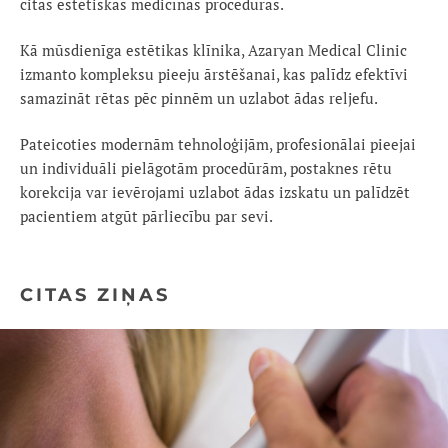
citas estētiskās medicīnas procedūras.
Kā mūsdienīga estētikas klīnika, Azaryan Medical Clinic
izmanto kompleksu pieeju ārstēšanai, kas palīdz efektīvi
samazināt rētas pēc pinnēm un uzlabot ādas reljefu.
Pateicoties modernām tehnoloģijām, profesionālai pieejai
un individuāli pielāgotām procedūrām, postaknes rētu
korekcija var ievērojami uzlabot ādas izskatu un palīdzēt
pacientiem atgūt pārliecību par sevi.
CITAS ZIŅAS