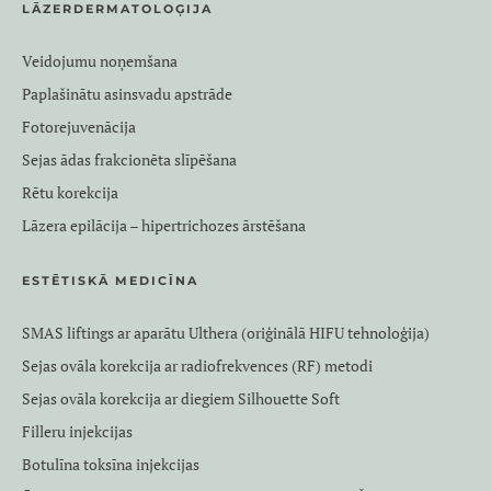
LĀZERDERMATOLOĢIJA
Veidojumu noņemšana
Paplašinātu asinsvadu apstrāde
Fotorejuvenācija
Sejas ādas frakcionēta slīpēšana
Rētu korekcija
Lāzera epilācija – hipertrichozes ārstēšana
ESTĒTISKĀ MEDICĪNA
SMAS liftings ar aparātu Ulthera (oriģinālā HIFU tehnoloģija)
Sejas ovāla korekcija ar radiofrekvences (RF) metodi
Sejas ovāla korekcija ar diegiem Silhouette Soft
Filleru injekcijas
Botulīna toksīna injekcijas