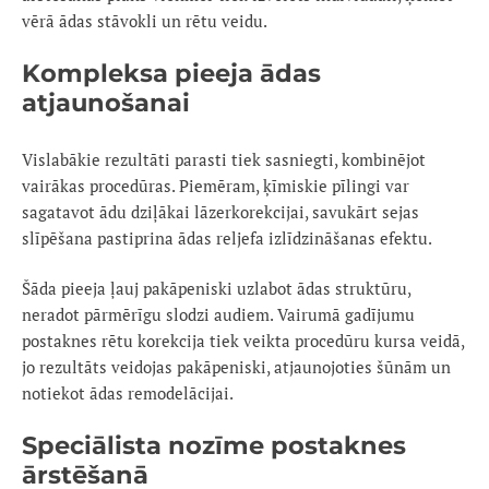
vērā ādas stāvokli un rētu veidu.
Kompleksa pieeja ādas
atjaunošanai
Vislabākie rezultāti parasti tiek sasniegti, kombinējot
vairākas procedūras. Piemēram, ķīmiskie pīlingi var
sagatavot ādu dziļākai lāzerkorekcijai, savukārt sejas
slīpēšana pastiprina ādas reljefa izlīdzināšanas efektu.
Šāda pieeja ļauj pakāpeniski uzlabot ādas struktūru,
neradot pārmērīgu slodzi audiem. Vairumā gadījumu
postaknes rētu korekcija tiek veikta procedūru kursa veidā,
jo rezultāts veidojas pakāpeniski, atjaunojoties šūnām un
notiekot ādas remodelācijai.
Speciālista nozīme postaknes
ārstēšanā