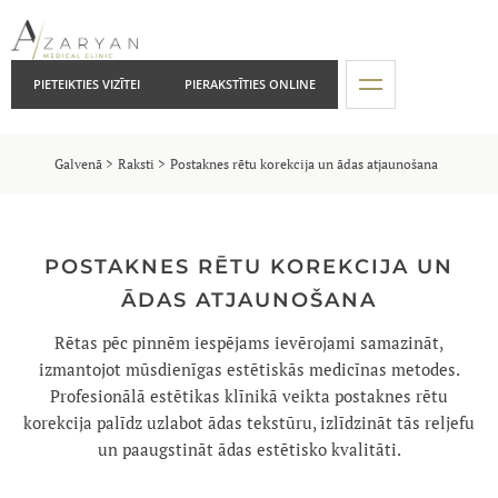
PIETEIKTIES VIZĪTEI
PIERAKSTĪTIES ONLINE
Galvenā
Raksti
Postaknes rētu korekcija un ādas atjaunošana
POSTAKNES RĒTU KOREKCIJA UN
ĀDAS ATJAUNOŠANA
Rētas pēc pinnēm iespējams ievērojami samazināt,
izmantojot mūsdienīgas estētiskās medicīnas metodes.
Profesionālā estētikas klīnikā veikta postaknes rētu
korekcija palīdz uzlabot ādas tekstūru, izlīdzināt tās reljefu
un paaugstināt ādas estētisko kvalitāti.