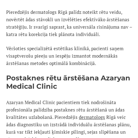
Pieredzējis dermatologs Rīgā palīdz noteikt rētu veidu,
novērtēt ādas stāvokli un izvēlēties efektīvāko ārstēšanas
stratēģiju. Ir svarīgi saprast, ka universāla risinājuma nav –
katra rētu korekcija tiek plānota individuāli.
Vēršoties specializētā estētikas klīnikā, pacienti saņem
visaptverošu pieeju un iespēju izmantot modernākās
ārstēšanas metodes optimālā kombinācijā.
Postaknes rētu ārstēšana Azaryan
Medical Clinic
Azaryan Medical Clinic pacientiem tiek nodrošināta
profesionāla palīdzība postaknes rētu ārstēšanā un ādas
kvalitātes uzlabošanā. Pieredzējis
dermatologs
Rīgā veic
ādas diagnostiku un izstrādā individuālu ārstēšanas plānu,
kurā var tikt iekļauti ķīmiskie pīlingi, sejas slīpēšana un