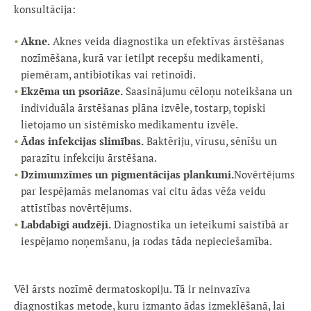
konsultācija:
Akne.
Aknes veida diagnostika un efektīvas ārstēšanas
nozīmēšana, kurā var ietilpt recepšu medikamenti,
piemēram, antibiotikas vai retinoīdi.
Ekzēma un psoriāze.
Saasinājumu cēloņu noteikšana un
individuāla ārstēšanas plāna izvēle, tostarp, topiski
lietojamo un sistēmisko medikamentu izvēle.
Ādas infekcijas slimības.
Baktēriju, vīrusu, sēnīšu un
parazītu infekciju ārstēšana.
Dzimumzīmes un pigmentācijas plankumi.
Novērtējums
par Iespējamās melanomas vai citu ādas vēža veidu
attīstības novērtējums.
Labdabīgi audzēji.
Diagnostika un ieteikumi saistībā ar
iespējamo noņemšanu, ja rodas tāda nepieciešamība.
Vēl ārsts nozīmē dermatoskopiju. Tā ir neinvazīva
diagnostikas metode, kuru izmanto ādas izmeklēšanā, lai