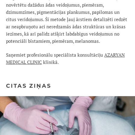
novērtētu dažādus ādas veidojumus, piemēram,
dzimumzīmes, pigmentācijas plankumus, papilomas un
citus veridojumus. Šī metode ļauj ārstiem detalizēti redzēt
ar neapbruņotu aci neredzamās ādas struktūras un krāsas
iezīmes, kā arī palīdz atšķirt labdabīgus veidojumus no
potenciāli bīstamiem, piemēram, melanomas.
Saņemiet profesionālu speciālista konsultāciju
AZARYAN
MEDICAL CLINIC
klīnikā.
CITAS ZIŅAS