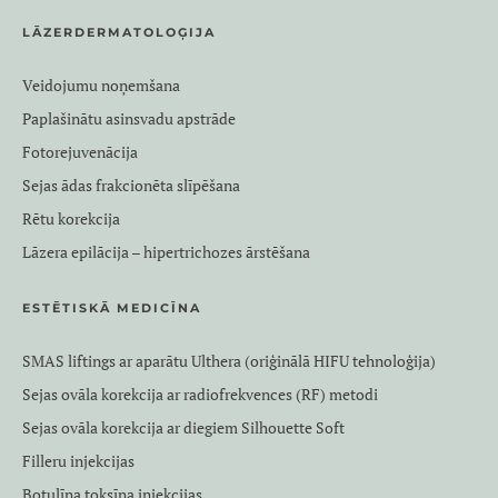
LĀZERDERMATOLOĢIJA
Veidojumu noņemšana
Paplašinātu asinsvadu apstrāde
Fotorejuvenācija
Sejas ādas frakcionēta slīpēšana
Rētu korekcija
Lāzera epilācija – hipertrichozes ārstēšana
ESTĒTISKĀ MEDICĪNA
SMAS liftings ar aparātu Ulthera (oriģinālā HIFU tehnoloģija)
Sejas ovāla korekcija ar radiofrekvences (RF) metodi
Sejas ovāla korekcija ar diegiem Silhouette Soft
Filleru injekcijas
Botulīna toksīna injekcijas