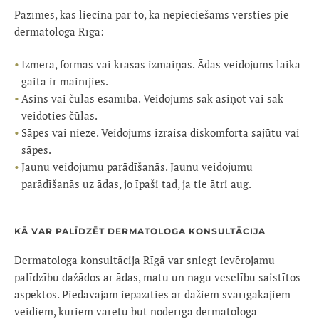
Pazīmes, kas liecina par to, ka nepieciešams vērsties pie
dermatologa Rīgā:
Izmēra, formas vai krāsas izmaiņas. Ādas veidojums laika
gaitā ir mainījies.
Asins vai čūlas esamība. Veidojums sāk asiņot vai sāk
veidoties čūlas.
Sāpes vai nieze. Veidojums izraisa diskomforta sajūtu vai
sāpes.
Jaunu veidojumu parādīšanās. Jaunu veidojumu
parādīšanās uz ādas, jo īpaši tad, ja tie ātri aug.
KĀ VAR PALĪDZĒT DERMATOLOGA KONSULTĀCIJA
Dermatologa konsultācija Rīgā var sniegt ievērojamu
palīdzību dažādos ar ādas, matu un nagu veselību saistītos
aspektos. Piedāvājam iepazīties ar dažiem svarīgākajiem
veidiem, kuriem varētu būt noderīga dermatologa