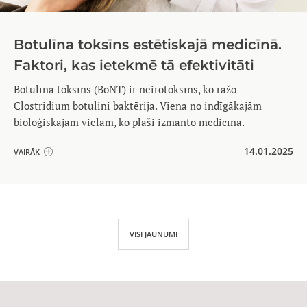
Botulīna toksīns estētiskajā medicīnā.
Faktori, kas ietekmē tā efektivitāti
Botulīna toksīns (BoNT) ir neirotoksīns, ko ražo
Clostridium botulini baktērija. Viena no indīgākajām
bioloģiskajām vielām, ko plaši izmanto medicīnā.
14.01.2025
VAIRĀK
VISI JAUNUMI