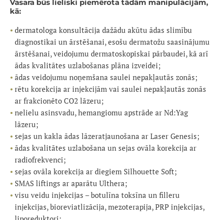
Vasara būs lieliski piemērota tādām manipulācijām,
kā:
dermatologa konsultācija dažādu akūtu ādas slimību
diagnostikai un ārstēšanai, esošu dermatožu saasinājumu
ārstēšanai, veidojumu dermatoskopiskai pārbaudei, kā arī
ādas kvalitātes uzlabošanas plāna izveidei;
ādas veidojumu noņemšana saulei nepakļautās zonās;
rētu korekcija ar injekcijām vai saulei nepakļautās zonās
ar frakcionēto CO2 lāzeru;
nelielu asinsvadu, hemangiomu apstrāde ar Nd:Yag
lāzeru;
sejas un kakla ādas lāzeratjaunošana ar Laser Genesis;
ādas kvalitātes uzlabošana un sejas ovāla korekcija ar
radiofrekvenci;
sejas ovāla korekcija ar diegiem Silhouette Soft;
SMAS liftings ar aparātu Ulthera;
visu veidu injekcijas – botulīna toksīna un filleru
injekcijas, bioreviatlizācija, mezoterapija, PRP injekcijas,
liporeduktori;