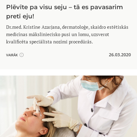
Plēvīte pa visu seju – tā es pavasarim
pretī eju!
Dr.med. Kristīne Azarjana, dermatoloģe, skaidro estētiskās
medicīnas māksliniecisko pusi un lomu, uzsverot
kvalificēta speciālista nozīmi procedūrās.
26.03.2020
VAIRĀK