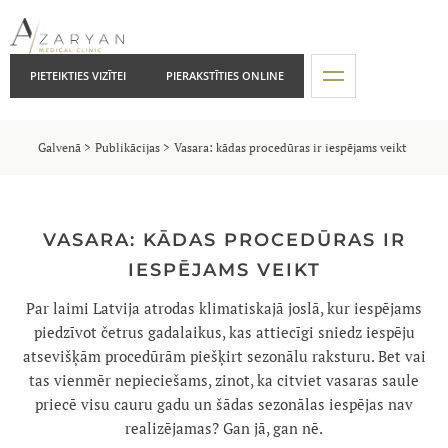
PIETEIKTIES VIZĪTEI
PIERAKSTĪTIES ONLINE
Galvenā
Publikācijas
Vasara: kādas procedūras ir iespējams veikt
VASARA: KĀDAS PROCEDŪRAS IR
IESPĒJAMS VEIKT
Par laimi Latvija atrodas klimatiskajā joslā, kur iespējams
piedzīvot četrus gadalaikus, kas attiecīgi sniedz iespēju
atsevišķām procedūrām piešķirt sezonālu raksturu. Bet vai
tas vienmēr nepieciešams, zinot, ka citviet vasaras saule
priecē visu cauru gadu un šādas sezonālas iespējas nav
realizējamas? Gan jā, gan nē.