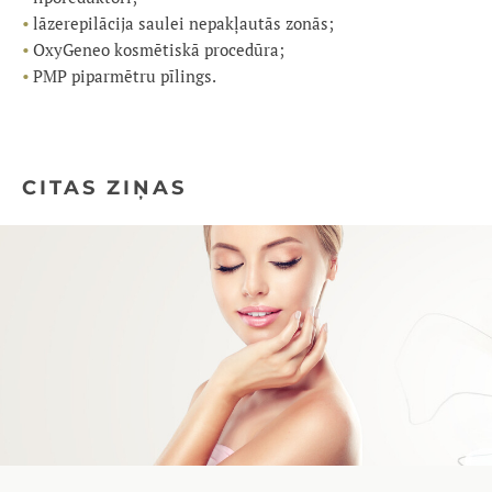
lāzerepilācija saulei nepakļautās zonās;
OxyGeneo kosmētiskā procedūra;
PMP piparmētru pīlings.
CITAS ZIŅAS