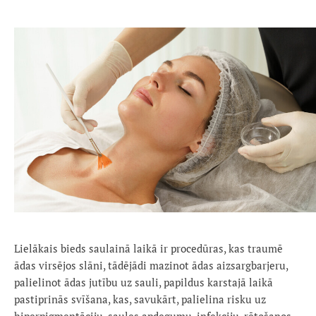
Lielākais bieds saulainā laikā ir procedūras, kas traumē
ādas virsējos slāni, tādējādi mazinot ādas aizsargbarjeru,
palielinot ādas jutību uz sauli, papildus karstajā laikā
pastiprinās svīšana, kas, savukārt, palielina risku uz