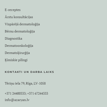
E-receptes
Ārstu konsultācijas
Vispārējā dermatoloģija
Bērnu dermatoloģija
Diagnostika
Dermatoonkoloģija
Dermatoķirurģija
Ķīmiskie pīlingi
KONTAKTI UN DARBA LAIKS
Tēriņu iela 79, Rīga, LV-1058
+371 24400333
+371 67244333
;
info@azaryan.lv