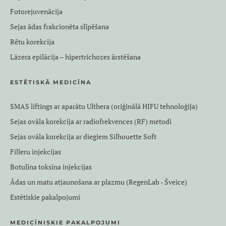
Fotorejuvenācija
Sejas ādas frakcionēta slīpēšana
Rētu korekcija
Lāzera epilācija – hipertrichozes ārstēšana
ESTĒTISKĀ MEDICĪNA
SMAS liftings ar aparātu Ulthera (oriģinālā HIFU tehnoloģija)
Sejas ovāla korekcija ar radiofrekvences (RF) metodi
Sejas ovāla korekcija ar diegiem Silhouette Soft
Filleru injekcijas
Botulīna toksīna injekcijas
Ādas un matu atjaunošana ar plazmu (RegenLab - Šveice)
Estētiskie pakalpojumi
MEDICĪNISKIE PAKALPOJUMI