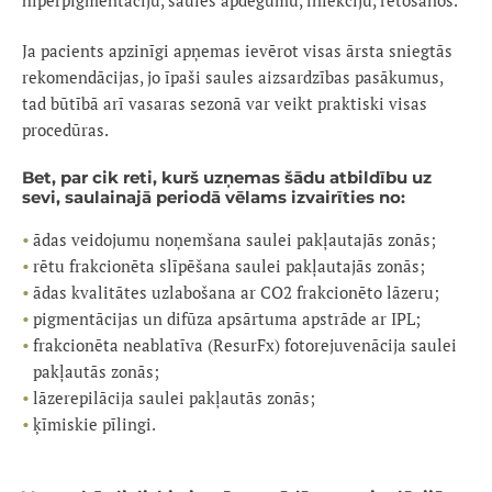
hiperpigmentāciju, saules apdegumu, infekciju, rētošanos.
Ja pacients apzinīgi apņemas ievērot visas ārsta sniegtās
rekomendācijas, jo īpaši saules aizsardzības pasākumus,
tad būtībā arī vasaras sezonā var veikt praktiski visas
procedūras.
Bet, par cik reti, kurš uzņemas šādu atbildību uz
sevi, saulainajā periodā vēlams izvairīties no:
ādas veidojumu noņemšana saulei pakļautajās zonās;
rētu frakcionēta slīpēšana saulei pakļautajās zonās;
ādas kvalitātes uzlabošana ar CO2 frakcionēto lāzeru;
pigmentācijas un difūza apsārtuma apstrāde ar IPL;
frakcionēta neablatīva (ResurFx) fotorejuvenācija saulei
pakļautās zonās;
lāzerepilācija saulei pakļautās zonās;
ķīmiskie pīlingi.