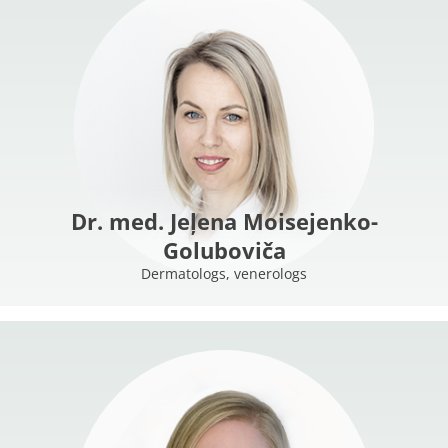
Dr. med. Jeļena Moisejenko-
Goluboviča
Dermatologs, venerologs
MORE