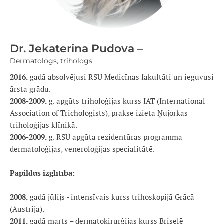
Dr. Jekaterina Pudova –
Dermatologs, trihologs
2016.
gadā absolvējusi RSU Medicīnas fakultāti un ieguvusi
ārsta grādu.
2008-2009.
g. apgūts triholoģijas kurss IAT (International
Association of Trichologists), prakse izieta Ņujorkas
triholoģijas klīnikā.
2006-2009.
g. RSU apgūta rezidentūras programma
dermatoloģijas, veneroloģijas specialitātē.
Papildus izglītība:
2008.
gadā jūlijs - intensīvais kurss trihoskopijā Grācā
(Austrija).
2011.
gadā marts – dermatoķirurģijas kurss Briselē