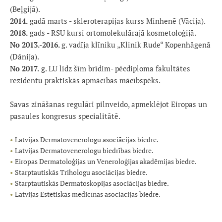
(Beļgijā).
2014.
gadā marts - skleroterapijas kurss Minhenē (Vācija).
2018.
gads - RSU kursi ortomolekulārajā kosmetoloģijā.
No 2013.-2016.
g. vadīja klīniku „Klinik Rude“ Kopenhāgenā
(Dānija).
No 2017.
g. LU līdz šīm brīdim- pēcdiploma fakultātes
rezidentu praktiskās apmācības mācībspēks.
Savas zināšanas regulāri pilnveido, apmeklējot Eiropas un
pasaules kongresus specialitātē.
Latvijas Dermatovenerologu asociācijas biedre.
Latvijas Dermatovenerologu biedrības biedre.
Eiropas Dermatoloģijas un Veneroloģijas akadēmijas biedre.
Starptautiskās Trihologu asociācijas biedre.
Starptautiskās Dermatoskopijas asociācijas biedre.
Latvijas Estētiskās medicīnas asociācijas biedre.