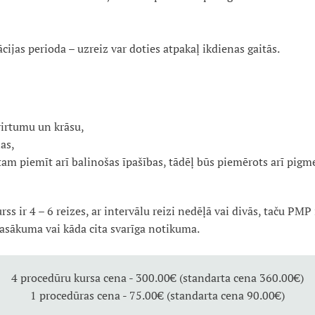
cijas perioda – uzreiz var doties atpakaļ ikdienas gaitās.
virtumu un krāsu,
as,
tam piemīt arī balinošas īpašības, tādēļ būs piemērots arī pigm
s ir 4 – 6 reizes, ar intervālu reizi nedēļā vai divās, taču PMP i
asākuma vai kāda cita svarīga notikuma.
4 procedūru kursa cena - 300.00€ (standarta cena 360.00€)
1 procedūras cena - 75.00€ (standarta cena 90.00€)