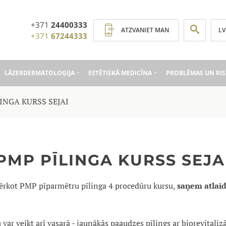
+371
24400333
LV
ATZVANIET MAN
+371
67244333
LĀZERDERMATOLOĢIJA
ESTĒTISKĀ MEDICĪNA
PROBLĒMAS UN RIS
INGA KURSS SEJAI
PMP PĪLINGA KURSS SEJA
ērkot PMP pīparmētru pīlinga 4 procedūru kursu,
saņem atlaid
 var veikt arī vasarā - jaunākās paaudzes pīlings ar biorevitaliz