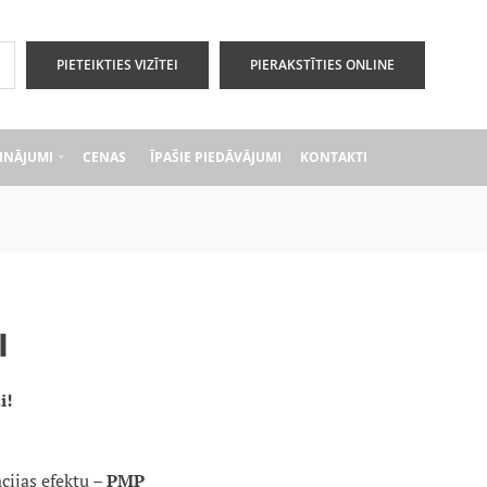
PIETEIKTIES VIZĪTEI
PIERAKSTĪTIES ONLINE
INĀJUMI
CENAS
ĪPAŠIE PIEDĀVĀJUMI
KONTAKTI
I
i!
ācijas efektu –
PMP