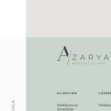
KLIENTIEM
LĀZER
Noteikumi un
Veidoj
nosacījumi