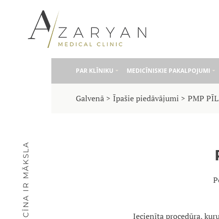
PAR KLĪNIKU
MEDICĪNISKIE PAKALPOJUMI
Galvenā
Īpašie piedāvājumi
PMP PĪL
MEDICĪNA IR MĀKSLA
P
Iecienīta procedūra, kuru