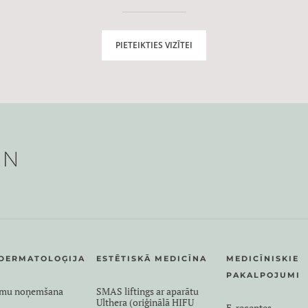
PIETEIKTIES VIZĪTEI
DERMATOLOĢIJA
ESTĒTISKĀ MEDICĪNA
MEDICĪNISKIE
PAKALPOJUMI
umu noņemšana
SMAS liftings ar aparātu
Ulthera (oriģinālā HIFU