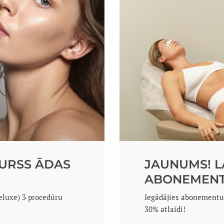
KURSS ĀDAS
JAUNUMS! L
ABONEMENT
eluxe) 3 procedūru
Iegādājies abonementu
30% atlaidi!