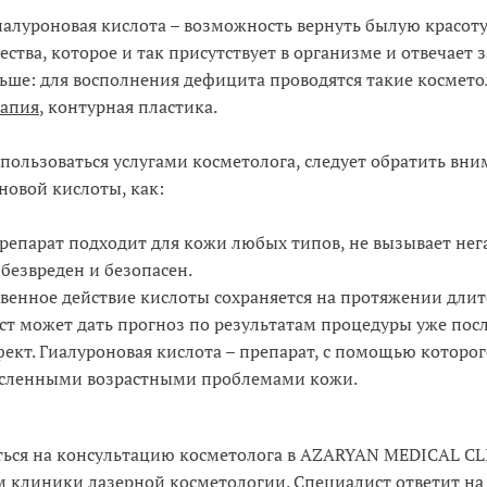
иалуроновая кислота – возможность вернуть былую красоту
тва, которое и так присутствует в организме и отвечает з
ьше: для восполнения дефицита проводятся такие космет
рапия
, контурная пластика.
ользоваться услугами косметолога, следует обратить вни
новой кислоты, как:
Препарат подходит для кожи любых типов, не вызывает не
безвреден и безопасен.
венное действие кислоты сохраняется на протяжении длит
ст может дать прогноз по результатам процедуры уже посл
т. Гиалуроновая кислота – препарат, с помощью которо
исленными возрастными проблемами кожи.
аться на консультацию косметолога в AZARYAN MEDICAL CL
ом клиники лазерной косметологии. Специалист ответит н