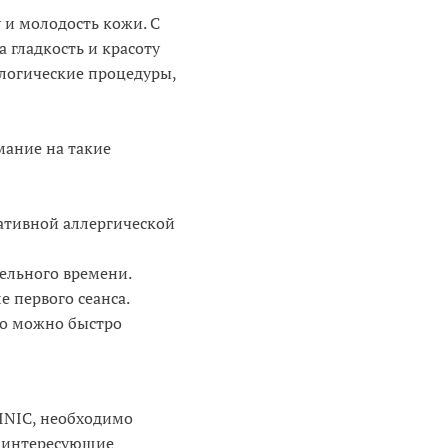
 и молодость кожи. С
а гладкость и красоту
ологические процедуры,
мание на такие
гативной аллергической
ельного времени.
е первого сеанса.
го можно быстро
INIC, необходимо
а интересующие