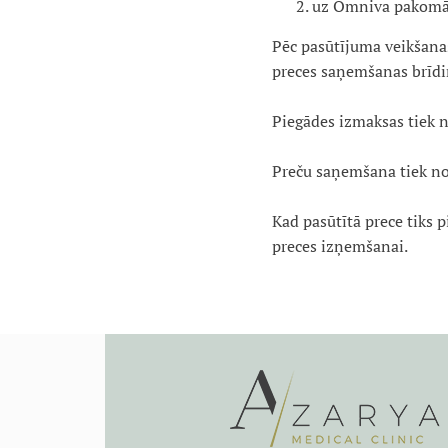
uz Omniva pakomātie
Pēc pasūtījuma veikšanas
preces saņemšanas brīd
Piegādes izmaksas tiek n
Preču saņemšana tiek no
Kad pasūtītā prece tiks 
preces izņemšanai.