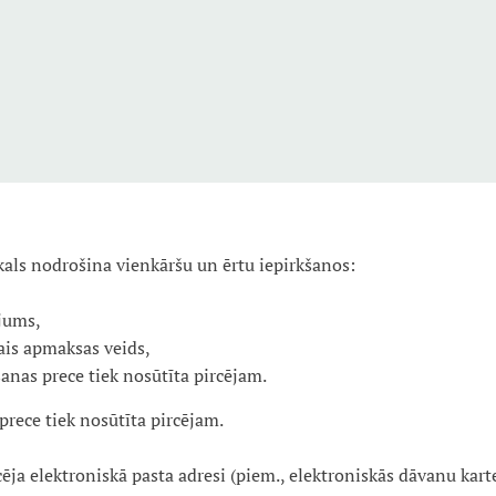
kals nodrošina vienkāršu un ērtu iepirkšanos:
ījums,
ais apmaksas veids,
anas prece tiek nosūtīta pircējam.
rece tiek nosūtīta pircējam.
cēja elektroniskā pasta adresi (piem., elektroniskās dāvanu kart