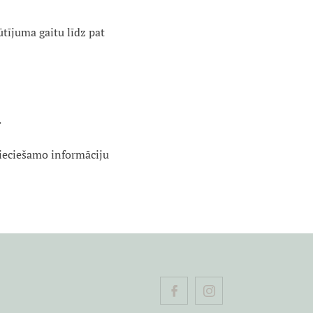
tījuma gaitu līdz pat
.
pieciešamo informāciju