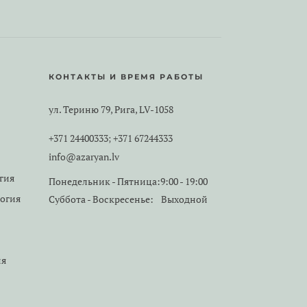
КОНТАКТЫ И ВРЕМЯ РАБОТЫ
ул. Териню 79, Рига, LV-1058
+371 24400333
+371 67244333
;
info@azaryan.lv
гия
Понедельник - Пятница:
9:00 - 19:00
логия
Суббота - Воскресенье:
Выходной
ия