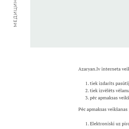
Azaryan.lv interneta vei
tiek izdarīts pasūt
tiek izvēlēts vēlam
pēc apmaksas veikš
Pēc apmaksas veikšanas p
Elektroniski uz pir