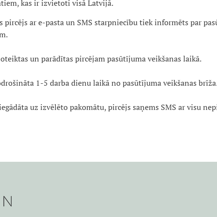
m, kas ir izvietoti visā Latvijā.
 pircējs ar e-pasta un SMS starpniecību tiek informēts par pasū
im.
oteiktas un parādītas pircējam pasūtījuma veikšanas laikā.
drošināta 1-5 darba dienu laikā no pasūtījuma veikšanas brīža
piegādāta uz izvēlēto pakomātu, pircējs saņems SMS ar visu ne