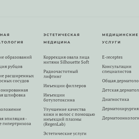
РНАЯ
ЭСТЕТИЧЕСКАЯ
МЕДИЦИНСКИЕ
АТОЛОГИЯ
МЕДИЦИНА
УСЛУГИ
ие образований
Коррекция овала лица
E-receptes
нитями Silhouette Soft
ция рубцов
Консультации
Радиочастотный
специалистов
ие расширенных
лифтинг
осных сосудов
Общая дерматоло
Инъекции филлеров
онированная
Детская дермато
ая шлифовка
Инъекции
Диагностика
ботулотоксина
Дерматохирургия
моложение
Улучшение качества
кожи и волос с помощью
Дерматоонколог
ая эпиляция -
инъекций плазмы
е гипертрихоза
(RegenLab)
Эстетические услуги