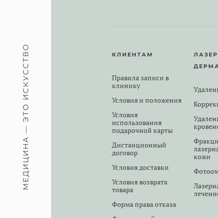
МЕДИЦИНА — ЭТО ИСКУССТВО
КЛИЕНТАМ
ЛАЗЕ
ДЕРМ
Правила записи в
клинику
Удален
Условия и положения
Коррек
Условия
Удален
использования
кровен
подарочной карты
Фракци
Дистанционный
лазерн
договор
кожи
Условия доставки
Фотоо
Условия возврата
Лазерн
товара
лечени
Форма права отказа