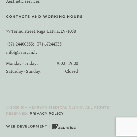
Aesthetic services
CONTACTS AND WORKING HOURS
79 Terinu street, Riga, Latvia, LV-1058
+371 24400333
+371 67244333
;
info@azaryan.lv
Monday - Friday:
9:00 - 19:00
Saturday - Sunday:
Closed
© 2026 SIA AZARYAN MEDICAL CLINIC. ALL RIGHTS
RESERVED.
PRIVACY POLICY
WEB DEVELOPMENT
–