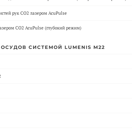
истей рук СО2 лазером AcuPulse
азером СО2 AcuPulse (глубокий режим)
ОСУДОВ СИСТЕМОЙ LUMENIS M22
2