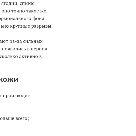
 ягодиц, спины
 оно точно такое же.
гормонального фона,
льно крупные разрывы.
ают из-за сильных
о появились в период
асколько активно в
 кожи
н производит:
ольше всего;