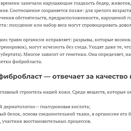
 времени замечали нарушающие гладкость бедер, животов,
ия. Соотношение сохраняется позже: для зрелого возраста
ечения обстоятельств, предрасположенности, нарушений 
ти: похудение или набор веса могут спровоцировать дово
ших травм организм исправляет: разрывы, которые возник
ренировок), могут исчезнуть без следа. Уходят даже те, чт
убертата). Многое зависит от генетики. Она определяет, н
летки фибробласта.
фибробласт — отвечает за качество
главный строитель нашей кожи. Среди веществ, которые о
ой дерматологии— гиалуроновая кислота;
ый белок, основа соединительной ткани, в организме его б
, участник восстановительных процессов.