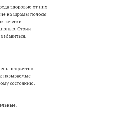
реда здоровью от них
ожие на шрамы полосы
актически
 жизнью. Стрии
 избавиться.
ень неприятно.
ак называемые
ному состоянию.
ельные,