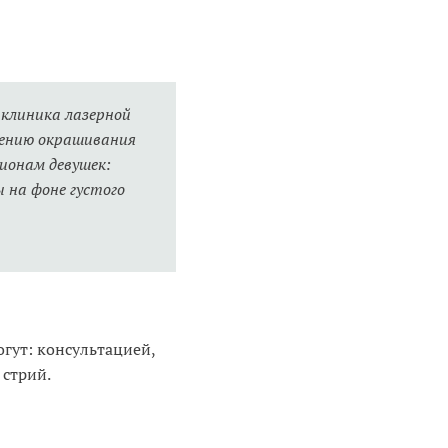
 клиника лазерной
шению окрашивания
ионам девушек:
 на фоне густого
гут: консультацией,
 стрий.