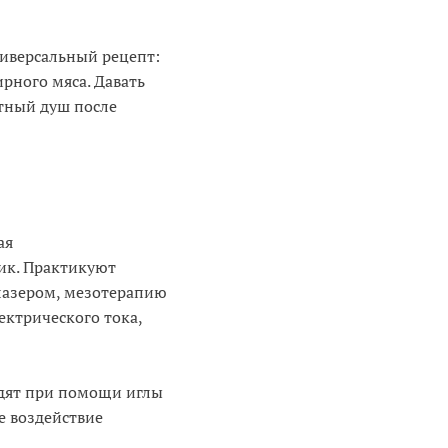
ниверсальный рецепт:
рного мяса. Давать
тный душ после
ая
ик. Практикуют
лазером, мезотерапию
ектрического тока,
одят при помощи иглы
е воздействие