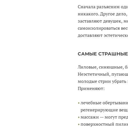
Сначала разъясним оди
никакого. Другое дело
заставляют девушек, м
самоизолироваться вес
доставляют эстетическ
САМЫЕ СТРАШНЫЕ 
Лиловые, синюшные, б
Неэстетичный, пугающ
молодые стрии убрать 
Применяют:
лечебные обертывания
регенерирующие веще
массажи — могут пре
поверхностный пилин