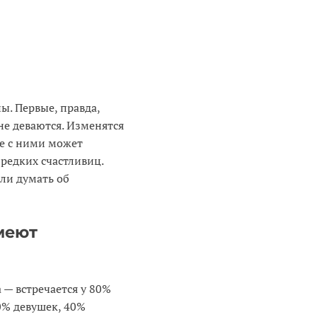
ы. Первые, правда,
не деваются. Изменятся
бе с ними может
 редких счастливиц.
 ли думать об
меют
 — встречается у 80%
0% девушек, 40%