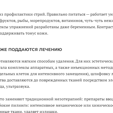
из профилактики стрий. Правильно питаться — работает у
фруктов, рыбы, морепродуктов, витаминов, чуть-чуть нежи
лексы упражнений разработаны даже беременным. Контрас
оддерживать тонус кожи.
ОЖЕ ПОДДАЮТСЯ ЛЕЧЕНИЮ
тивляются мягким способам удаления. Для них эстетическ
тала комплексы аппаратных, а также инъекционных метод
тдельных клеток для интенсивного замещения), шлифовку 
тва доставляются до поврежденных тканей посредством эл
а, ультразвука.
сто заменяют традиционной мезотерапией: препараты вв
бокие пилинги: интенсивное механическое или химическо
нные ткани, удаляет излишки.