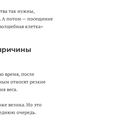
тва так нужны,
и. А потом — посещение
«волшебная клетка»
 причины
о время, после
ным относят резкие
ия веса.
же велика. Но это
леднюю очередь.