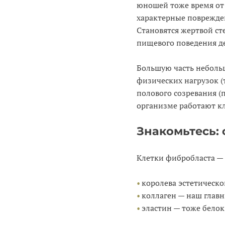
юношей тоже время от
характерные поврежден
Становятся жертвой ст
пищевого поведения де
Большую часть неболь
физических нагрузок (т
полового созревания (п
организме работают к
Знакомьтесь: 
Клетки фибробласта — 
королева эстетическ
коллаген — наш главн
эластин — тоже белок