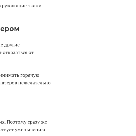
окружающие ткани.
зером
ые другие
 отказаться от
принимать горячую
 лазеров нежелательно
я. Поэтому сразу же
бствует уменьшению