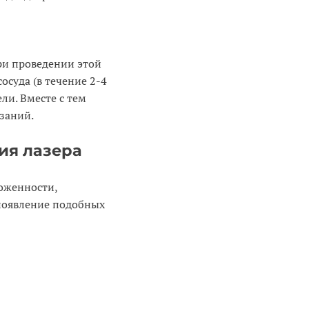
ри проведении этой
суда (в течение 2-4
ли. Вместе с тем
заний.
ия лазера
оженности,
появление подобных