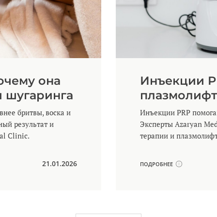
очему она
Инъекции P
и шугаринга
плазмолифти
нее бритвы, воска и
Инъекции PRP помогаю
ный результат и
Эксперты Azaryan Med
l Clinic.
терапии и плазмолифт
21.01.2026
ПОДРОБНЕЕ