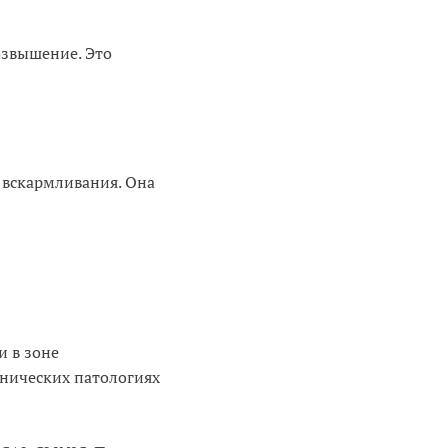
озвышение. Это
 вскармливания. Она
и в зоне
онических патологиях