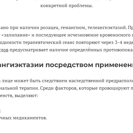
конкретной проблемы.
ано при наличии розацеа, гемангиом, телеангиэктазий. П
«залипание» и последующее исчезновение кровеносного со
ходимости терапевтический сеанс повторяют через 3-4 неде
удов
предусматривает наличие определённых противопока
ангиэктазии посредством применен
а лице может быть следствием наследственной предраспол
нальной терапии. Среди факторов, которые провоцируют 
енств, выделяют:
;
очных медикаментов.