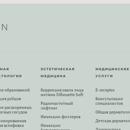
РНАЯ
ЭСТЕТИЧЕСКАЯ
МЕДИЦИНСКИЕ
АТОЛОГИЯ
МЕДИЦИНА
УСЛУГИ
ие образований
Коррекция овала лица
E-receptes
нитями Silhouette Soft
ция рубцов
Консультации
Радиочастотный
специалистов
ие расширенных
лифтинг
осных сосудов
Общая дерматоло
Инъекции филлеров
онированная
Детская дермато
ая шлифовка
Инъекции
Диагностика