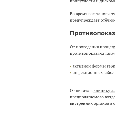
припухлости и диском
Во время восстановите
предупреждает отёчнос
Противопоказ
От проведения процеду
противопоказана такж
активной формы герп
инфекционных заболе
От визита в
клинику л
предполагаемого возде
внутренних органов в 