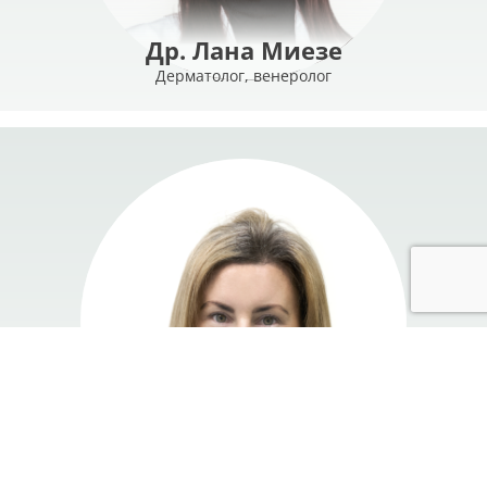
Др. Лана Миезе
Дерматолог, венеролог
MORE
Алина Болотника
Медсестра